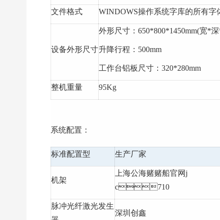
文件格式
WINDOWS操作系统字库的所有字
外形尺寸：650*800*1450mm(宽*
设备外形尺寸
升降行程：500mm
工作台铝板尺寸：320*280mm
整机重量
95Kg
系统配置：
标准配置型
生产厂家
上海公海赌赌船官网j
机架
c710
脉冲光纤激光发生
深圳创鑫
器