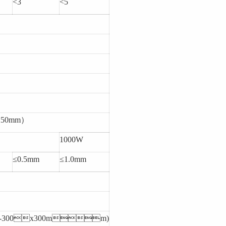
<3
<5
250mm）
1000W
≤0.5mm
≤1.0mm
...-300x300mm)