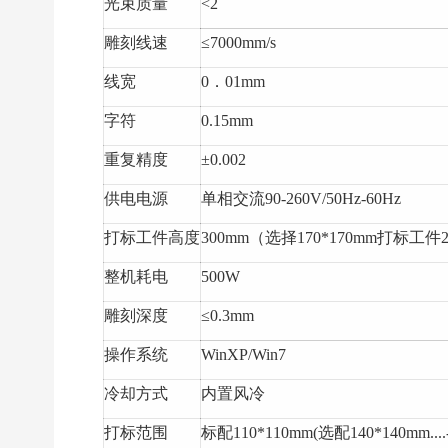
光束质量
<2
雕刻线速
≤7000mm/s
线宽
0．01mm
字符
0.15mm
重复精度
±0.002
供电电源
单相交流90-260V/50Hz-60Hz
打标工件高度
300mm（选择170*170mm打标工件
整机耗电
500W
雕刻深度
≤0.3mm
操作系统
WinXP/Win7
冷却方式
内置风冷
打标范围
标配110*110mm(选配140*140mm.