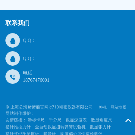
联系我们
Q Q：
Q Q：
电话：
18767476001
© 上海公海赌赌船官网jc710精密仪器有限公司
XML
网站地图
网站制作维护：
友情链接：
游标卡尺
千分尺
数显深度表
数显角度尺
指针推拉力计
全自动数显扭转弹簧试验机
数显张力计
指针式邵氏硬度计
噪音计
圆度偏心度快速检测仪