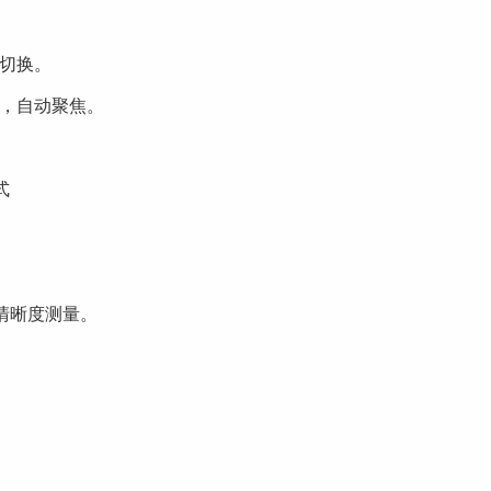
率切换。
边，自动聚焦。
式
。
清晰度测量。