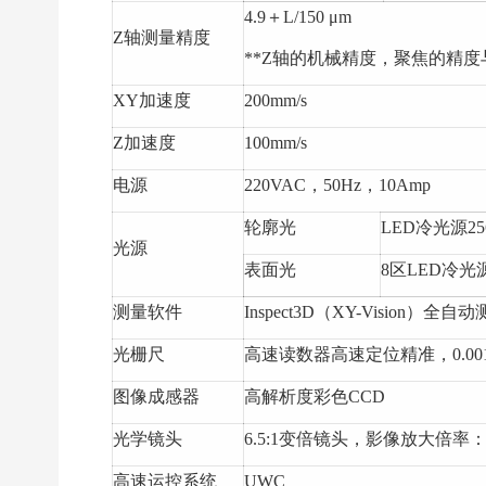
4.9＋L/150 μm
Z轴测量精度
**Z轴的机械精度，聚焦的精
XY加速度
200mm/s
Z加速度
100mm/s
电源
220VAC，50Hz，10Amp
轮廓光
LED冷光源2
光源
表面光
8区LED冷
测量软件
Inspect3D（XY-Vision）全
光栅尺
高速读数器高速定位精准，0.00
图像成感器
高解析度彩色CCD
光学镜头
6.5:1变倍镜头，影像放大倍率：1
高速运控系统
UWC